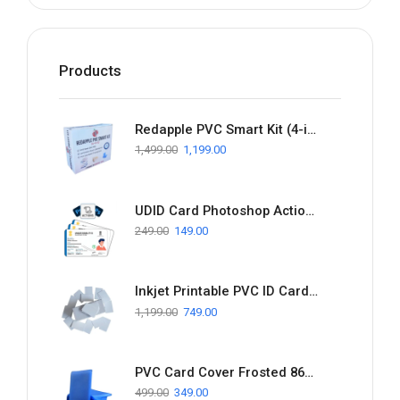
Products
Redapple PVC Smart Kit (4-in-1) | Best PVC Kit Combo Pack For Normal & PVC Printers
1,499.00
1,199.00
UDID Card Photoshop Action PVC | NTR Sheet 4X6 | NTR Sheet A4
249.00
149.00
Inkjet Printable PVC ID Card 230 Pcs - Best Quality White Card
1,199.00
749.00
PVC Card Cover Frosted 86X56 MM – Durable & Water Resistant
499.00
349.00