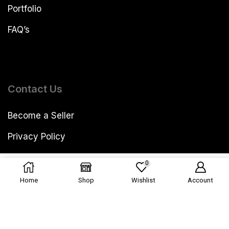
Portfolio
FAQ’s
Contact Us
Become a Seller
Privacy Policy
Terms & Condition
0
Add to cart
Buy now
Shipping Policy
Home
Shop
Wishlist
Account
Refund Policy