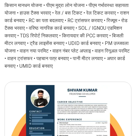
किसान मानधन योजना • पीएम मुद्रा लोन योजना • पीएम गर्भावस्था सहायता
योजना • हाउस टैक्स भरवाए • रेल / बस टिकट • रेल टिकट करवाए • राशन
कार्ड बनवाए • RC का पता बदलवाए • RC ट्रांसफर करवाए • रिज्यूम • रोड
टैक्स भरवाए • वरिष्ठ नागरिक कार्ड बनवाए • SOL / IGNOU एडमिशन
करवाए • TDS रिपोर्ट निकलवाए • किरायदार की PCC करवाए • बिजली
मीटर लगवाए • ट्रैड लाइसेंस बनवाए • UDID कार्ड बनवाए • PM उज्जवला
योजना • वाहन नया परमिट • वाहन नंबर प्लेट अप्लाइ • वाहन रिनूअल परमिट
• वाहन ट्रांसफर • पहचान पत्र बनवाए • पानी मीटर लगवाए • अपार कार्ड
बनवाए • UMID कार्ड बनवाए